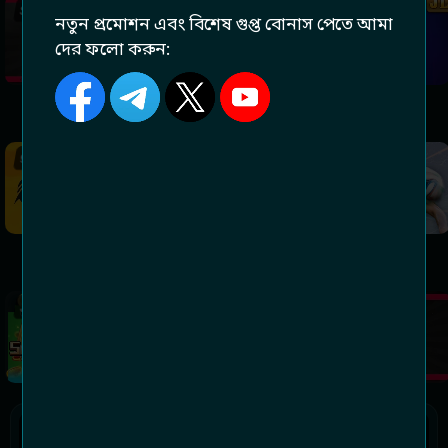
প্রতি জয়ে
SPB
JDB
JILI
নতুন প্রমোশন এবং গোপন বোনাস পেতে আমাদের
নতুন
প্রমোশন
এবং
৳৩৮৮ / ৳৮৮৮ / ৳১,৮৮৮ / ৳৩,৮৮৮
বিশেষ
গুপ্ত
বোনাস
পেতে
আমা
নতুন
প্রমোশন
এবং
বিশেষ
গুপ্ত
বোনাস
পেতে
আমা
বোনাস
🔑 ফাইনাল
অনুসরণ করুনঃ
দের
ফলো
করুন:
দের
ফলো
করুন:
প্রতি ড্র-তে
নতুন
প্রমোশন
এবং
বিশেষ
গুপ্ত
বোনাস
পেতে
আমা
১০০
বিজয়ী
রেফার করুন বেশি। আয় করুন বেশি।
দের
ফলো
করুন:
আপনার নেটওয়ার্ক তৈরি করুন এবং নিয়মিত রিওয়ার্ড পান
টার্নওভার
২০x
ক্রিকেট এবং খেলাধুলা
— শুধুমাত্র JitaWin-এ।
বোনাসের
৩০ দিন
বৈধতা
9W
SABA
CMD
নতুন
প্রমোশন
এবং
বিশেষ
গুপ্ত
বোনাস
পেতে
আমা
বোনাস বিবরণ:
দের
ফলো
করুন:
হট গেম
বোনাসের পরিমাণ
বিজয়ীর সংখ্যা
JILI
PG
SPB
৳৩,৮৮৮
৫
৳১,৮৮৮
১৫
৳৮৮৮
৩০
৳৩৮৮
৫০