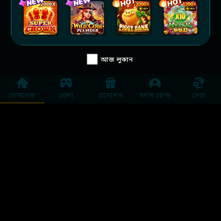
আজ লুকান
হোমপেজ
খেলা
প্রমোশন
সদস্য কেন্দ্র
সেবা
তথ্য
JitaWin সমন্ধে
JitaWin লগইন
অনলাইন ক্যাসিনো বাংলাদেশ বোনাস ২০২৫
Self-Exclusion Policy
Terms and Conditions
Underage Gaming Policy (18+ to play clause)
Responsible Gaming
বাংলাদেশের সেরা জিলি স্লট গেম ডাউনলোড ডেমো এবং APK